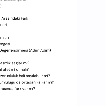
)
 Arasındaki Fark
leri
umları
engesi
 Değerlendirmesi (Adım Adım)
sızlık sağlar mı?
l afet mi olmalı?
orunluluk hali sayılabilir mi?
rumluluğu da ortadan kalkar mı?
 arasında fark var mı?