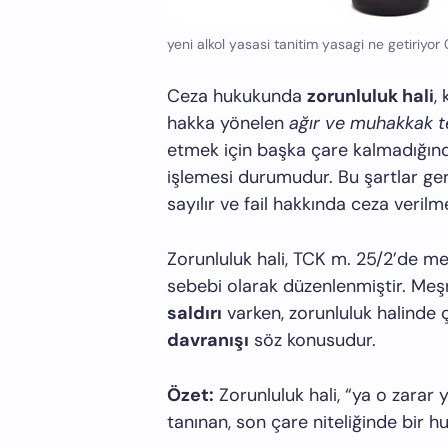
yeni alkol yasasi tanitim yasagi ne getiriyor 
Ceza hukukunda
zorunluluk hali
,
hakka yönelen
ağır ve muhakkak t
etmek için başka çare kalmadığınd
işlemesi durumudur. Bu şartlar ger
sayılır ve fail hakkında ceza verilm
Zorunluluk hali, TCK m. 25/2’de m
sebebi olarak düzenlenmiştir. M
saldırı
varken, zorunluluk halind
davranışı
söz konusudur.
Özet:
Zorunluluk hali, “ya o zarar y
tanınan, son çare niteliğinde bir 