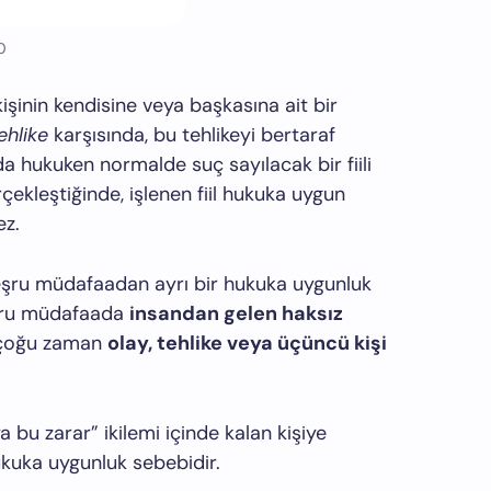
0
 kişinin kendisine veya başkasına ait bir
ehlike
karşısında, bu tehlikeyi bertaraf
a hukuken normalde suç sayılacak bir fiili
çekleştiğinde, işlenen fiil hukuka uygun
ez.
eşru müdafaadan ayrı bir hukuka uygunluk
eşru müdafaada
insandan gelen haksız
e çoğu zaman
olay, tehlike veya üçüncü kişi
a bu zarar” ikilemi içinde kalan kişiye
hukuka uygunluk sebebidir.