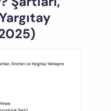
? Şartları,
 Yargıtay
(2025)
tları, Sınırları ve Yargıtay Yaklaşımı
Olması
runluluk Şartı)