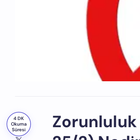
Zorunluluk
4 DK
Okuma
Süresi