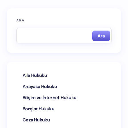
ARA
E-posta adresiniz yayınlanmayacak.
Gerekli alanlar
*
ile işaretlenmişlerdir
Ara
İsim *
E-posta *
Aile Hukuku
Anayasa Hukuku
Yorumunuz *
Bilişim ve İnternet Hukuku
Borçlar Hukuku
Ceza Hukuku
Bir dahaki yorumumda adımı ve e-postamı bu