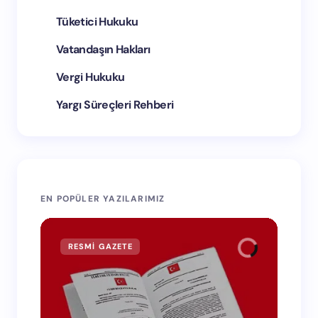
Tüketici Hukuku
Vatandaşın Hakları
Vergi Hukuku
Yargı Süreçleri Rehberi
EN POPÜLER YAZILARIMIZ
RESMI GAZETE
RE