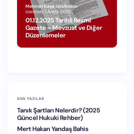
Mehmet Kaya tarafından
Meh
üzerinde
1 Aralık 2025
üze
01.12.2025 Tarihli Resmî
02.
Gazete – Mevzuat ve Diğer
Ga
Düzenlemeler
Dü
SON YAZILAR
Tanık Şartları Nelerdir? (2025
Güncel Hukuki Rehber)
Mert Hakan Yandaş Bahis