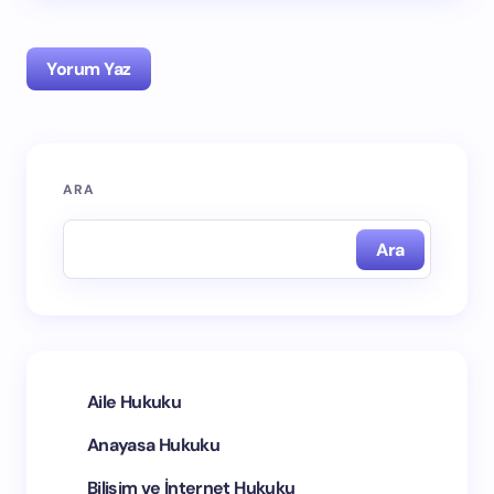
Yorum Yaz
ARA
E-posta adresiniz yayınlanmayacak.
Gerekli alanlar
*
ile işaretlenmişlerdir
Ara
İsim *
E-posta *
Aile Hukuku
Anayasa Hukuku
Yorumunuz *
Bilişim ve İnternet Hukuku