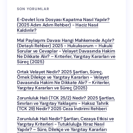
SON YORUMLAR
E-Devlet İcra Dosyası Kapatma Nasıl Yapılır?
(2025 Adım Adım Rehber)
-
Haciz Nasıl
Kaldırılır?
Mal Paylaşımı Davası Hangi Mahkemede Açılır?
(Detaylı Rehber) 2025 - Hukuksorum – Hukuki
Sorular ve Cevaplar
-
Velayet Davasında Hakim
Ne Dikkate Alır? – Kriterler, Yargıtay Kararları ve
Süreç (2025)
Ortak Velayet Nedir? 2025 Şartları, Süreç,
Örnek Dilekçe ve Yargıtay Kararları
-
Velayet
Davasında Hakim Ne Dikkate Alır? – Kriterler,
Yargıtay Kararları ve Süreç (2025)
Zorunluluk Hali (TCK 25/2) Nedir? 2025 Şartları,
Sınırları ve Yargıtay Yaklaşımı
-
Haksız Tahrik
(TCK 29) Nedir? 2025 Ceza İndirimi Rehberi
Zorunluluk Hali Nedir? Şartları, Cezaya Etkisi ve
Yargıtay Kriterleri
-
Tutukluluğa İtiraz Nasıl
Yapılır? – Süre, Dilekçe ve Yargıtay Kararları