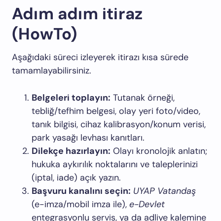
Adım adım itiraz
(HowTo)
Aşağıdaki süreci izleyerek itirazı kısa sürede
tamamlayabilirsiniz.
Belgeleri toplayın:
Tutanak örneği,
tebliğ/tefhim belgesi, olay yeri foto/video,
tanık bilgisi, cihaz kalibrasyon/konum verisi,
park yasağı levhası kanıtları.
Dilekçe hazırlayın:
Olayı kronolojik anlatın;
hukuka aykırılık noktalarını ve taleplerinizi
(iptal, iade) açık yazın.
Başvuru kanalını seçin:
UYAP Vatandaş
(e-imza/mobil imza ile),
e-Devlet
entegrasyonlu servis, ya da adliye kalemine