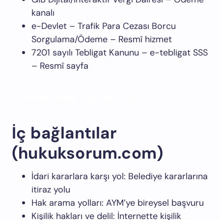
kanalı
e-Devlet – Trafik Para Cezası Borcu
Sorgulama/Ödeme –
Resmî hizmet
7201 sayılı Tebligat Kanunu – e-tebligat SSS
–
Resmî sayfa
Yorum bırakın: Sorunuzu yazın
İç bağlantılar
(hukuksorum.com)
İdari kararlara karşı yol:
Belediye kararlarına
itiraz yolu
Hak arama yolları:
AYM’ye bireysel başvuru
Kişilik hakları ve delil:
İnternette kişilik