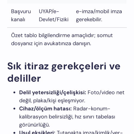
Başvuru
UYAP/e-
e-imza/mobil imza
kanalı
Devlet/Fiziki
gerekebilir.
Özet tablo bilgilendirme amaçlıdır; somut
dosyanız için avukatınıza danışın.
Sık itiraz gerekçeleri ve
deliller
Delil yetersizliği/çelişkisi:
Foto/video net
değil, plaka/kişi eşleşmiyor.
Cihaz/ölçüm hatası:
Radar-konum-
kalibrasyon belirsizliği, hız sınırı tabelası
görünürlüğü.
Usul eksikleri:
Tutanakta imza/kimlik/yer-