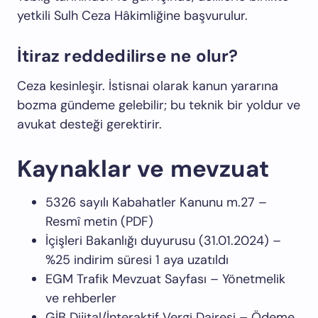
yetkili Sulh Ceza Hâkimliğine başvurulur.
İtiraz reddedilirse ne olur?
Ceza kesinleşir. İstisnai olarak kanun yararına
bozma gündeme gelebilir; bu teknik bir yoldur ve
avukat desteği gerektirir.
Kaynaklar ve mevzuat
5326 sayılı Kabahatler Kanunu m.27 –
Resmî metin (PDF)
İçişleri Bakanlığı duyurusu (31.01.2024) –
%25 indirim süresi 1 aya uzatıldı
EGM Trafik Mevzuat Sayfası –
Yönetmelik
ve rehberler
GİB Dijital/İnteraktif Vergi Dairesi –
Ödeme