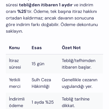
süresi
tebliğden itibaren 1 aydır
ve indirim
oranı
%25
’tir. Ödeme, tek başına itiraz hakkını
ortadan kaldırmaz; ancak davanın sonucuna
göre indirim farkı doğabilir. Ödeme dekontunu
saklayın.
Konu
Esas
Özet Not
İtiraz
Tebliğ/tefhimden
15 gün
süresi
itibaren başlar.
Yetkili
Sulh Ceza
Genellikle cezanın
merci
Hâkimliği
uygulandığı yer.
İndirimli
Tebliğ tarihine
1 ayda %25
ödeme
dikkat.