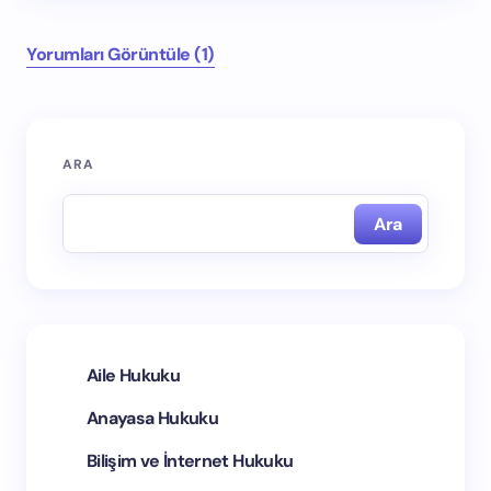
Yorumları Görüntüle (1)
ARA
E-posta adresiniz yayınlanmayacak.
Gerekli alanlar
*
ile işaretlenmişlerdir
Ara
İsim *
E-posta *
Aile Hukuku
Anayasa Hukuku
Yorumunuz *
Bilişim ve İnternet Hukuku