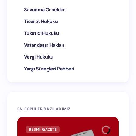
Savunma Örnekleri
Ticaret Hukuku
Tüketici Hukuku
Vatandaşın Hakları
Vergi Hukuku
Yargı Süreçleri Rehberi
EN POPÜLER YAZILARIMIZ
RESMI GAZETE
RE