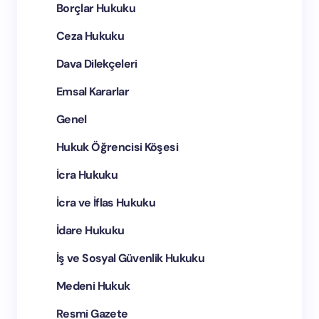
Borçlar Hukuku
Ceza Hukuku
Bir dahaki yorumumda adımı ve e-postamı bu
Dava Dilekçeleri
tarayıcıya kaydedin.
Emsal Kararlar
Yorum Gönder
Genel
Hukuk Öğrencisi Köşesi
İcra Hukuku
İcra ve İflas Hukuku
İdare Hukuku
İş ve Sosyal Güvenlik Hukuku
Medeni Hukuk
Resmi Gazete