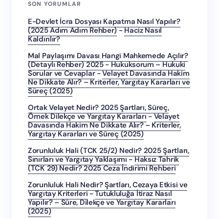
SON YORUMLAR
E-Devlet İcra Dosyası Kapatma Nasıl Yapılır?
(2025 Adım Adım Rehber)
-
Haciz Nasıl
Kaldırılır?
Mal Paylaşımı Davası Hangi Mahkemede Açılır?
(Detaylı Rehber) 2025 - Hukuksorum – Hukuki
Sorular ve Cevaplar
-
Velayet Davasında Hakim
Ne Dikkate Alır? – Kriterler, Yargıtay Kararları ve
Süreç (2025)
Ortak Velayet Nedir? 2025 Şartları, Süreç,
Örnek Dilekçe ve Yargıtay Kararları
-
Velayet
Davasında Hakim Ne Dikkate Alır? – Kriterler,
Yargıtay Kararları ve Süreç (2025)
Zorunluluk Hali (TCK 25/2) Nedir? 2025 Şartları,
Sınırları ve Yargıtay Yaklaşımı
-
Haksız Tahrik
(TCK 29) Nedir? 2025 Ceza İndirimi Rehberi
Zorunluluk Hali Nedir? Şartları, Cezaya Etkisi ve
Yargıtay Kriterleri
-
Tutukluluğa İtiraz Nasıl
Yapılır? – Süre, Dilekçe ve Yargıtay Kararları
(2025)