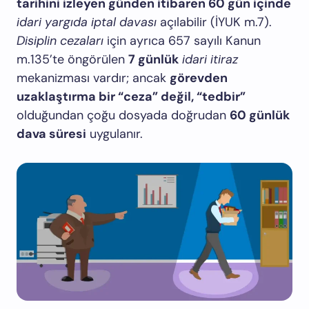
tarihini izleyen günden itibaren 60 gün içinde
idari yargıda iptal davası
açılabilir (İYUK m.7).
Disiplin cezaları
için ayrıca 657 sayılı Kanun
m.135’te öngörülen
7 günlük
idari itiraz
mekanizması vardır; ancak
görevden
uzaklaştırma bir “ceza” değil, “tedbir”
olduğundan çoğu dosyada doğrudan
60 günlük
dava süresi
uygulanır.