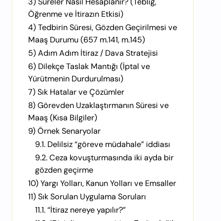
3) Süreler Nasıl Hesaplanır? (Tebliğ,
Öğrenme ve İtirazın Etkisi)
4) Tedbirin Süresi, Gözden Geçirilmesi ve
Maaş Durumu (657 m.141, m.145)
5) Adım Adım İtiraz / Dava Stratejisi
6) Dilekçe Taslak Mantığı (İptal ve
Yürütmenin Durdurulması)
7) Sık Hatalar ve Çözümler
8) Görevden Uzaklaştırmanın Süresi ve
Maaş (Kısa Bilgiler)
9) Örnek Senaryolar
9.1. Delilsiz “göreve müdahale” iddiası
9.2. Ceza kovuşturmasında iki ayda bir
gözden geçirme
10) Yargı Yolları, Kanun Yolları ve Emsaller
11) Sık Sorulan Uygulama Soruları
11.1. “İtiraz nereye yapılır?”