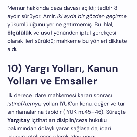
Memur hakkında ceza davası açıldı; tedbir 8
aydır sürüyor. Amir,
iki ayda bir gözden geçirme
yükümlülüğünü yerine getirmemiş. Bu ihlal,
ölçülülük
ve
usul
yönünden iptal gerekçesi
olarak ileri sürüldü; mahkeme bu yönleri dikkate
aldı.
10) Yargı Yolları, Kanun
Yolları ve Emsaller
İlk derece idare mahkemesi kararı sonrası
istinaf/temyiz
yolları İYUK’un konu, değer ve tür
sınırlamalarına tabidir (İYUK m.45–46). Süreçte
Yargıtay
içtihatları disiplin/ceza hukuku
bakımından dolaylı yarar sağlasa da, idari
işlemin iptali esas olarak
idari yargı