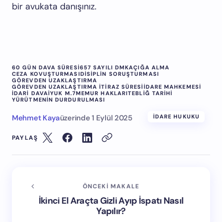
bir avukata danışınız.
60 GÜN DAVA SÜRESI
657 SAYILI DMK
AÇIĞA ALMA
CEZA KOVUŞTURMASI
DISIPLIN SORUŞTURMASI
GÖREVDEN UZAKLAŞTIRMA
GÖREVDEN UZAKLAŞTIRMA ITIRAZ SÜRESI
IDARE MAHKEMESI
IDARI DAVA
İYUK M.7
MEMUR HAKLARI
TEBLIĞ TARIHI
YÜRÜTMENIN DURDURULMASI
Mehmet Kaya
üzerinde
1 Eylül 2025
İDARE HUKUKU
PAYLAŞ
ÖNCEKI MAKALE
İkinci El Araçta Gizli Ayıp İspatı Nasıl
Yapılır?