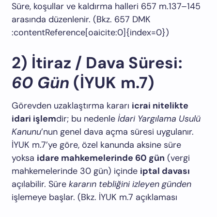
Süre, koşullar ve kaldırma halleri 657 m.137–145
arasında düzenlenir. (Bkz.
657 DMK
:contentReference[oaicite:0]{index=0})
2) İtiraz / Dava Süresi:
60 Gün
(İYUK m.7)
Görevden uzaklaştırma kararı
icrai nitelikte
idari işlem
dir; bu nedenle
İdari Yargılama Usulü
Kanunu
’nun genel dava açma süresi uygulanır.
İYUK m.7’ye göre, özel kanunda aksine süre
yoksa
idare mahkemelerinde 60 gün
(vergi
mahkemelerinde 30 gün) içinde
iptal davası
açılabilir. Süre
kararın tebliğini izleyen günden
işlemeye başlar. (Bkz.
İYUK m.7 açıklaması