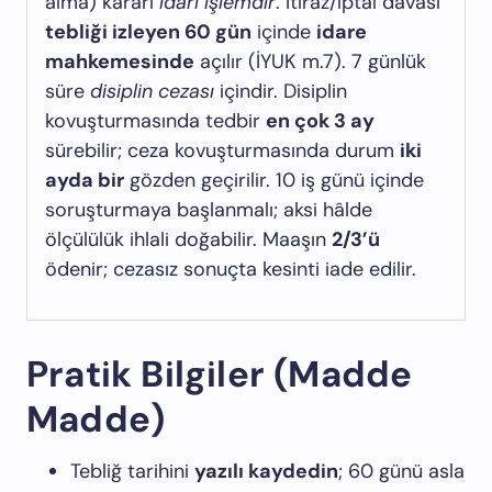
alma) kararı
idari işlemdir
. İtiraz/iptal davası
tebliği izleyen 60 gün
içinde
idare
mahkemesinde
açılır (İYUK m.7). 7 günlük
süre
disiplin cezası
içindir. Disiplin
kovuşturmasında tedbir
en çok 3 ay
sürebilir; ceza kovuşturmasında durum
iki
ayda bir
gözden geçirilir. 10 iş günü içinde
soruşturmaya başlanmalı; aksi hâlde
ölçülülük ihlali doğabilir. Maaşın
2/3’ü
ödenir; cezasız sonuçta kesinti iade edilir.
Pratik Bilgiler (Madde
Madde)
Tebliğ tarihini
yazılı kaydedin
; 60 günü asla