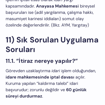
kapsamındadır.
Anayasa Mahkemesi
bireysel
başvuruları ise (adil yargılanma, çalışma hakkı,
masumiyet karinesi iddiaları) somut olay
özelinde değerlendirilir. (Bkz.
AYM
,
Yargıtay
)
11) Sık Sorulan Uygulama
Soruları
11.1. “İtiraz nereye yapılır?”
Görevden uzaklaştırma
idari işlem
olduğundan,
idare mahkemesinde iptal davası
açılır.
Kuruma yapılan “kaldırma talebi” idari
başvurudur; zorunlu değildir ve
60 günlük
süreyi durdurmaz
.