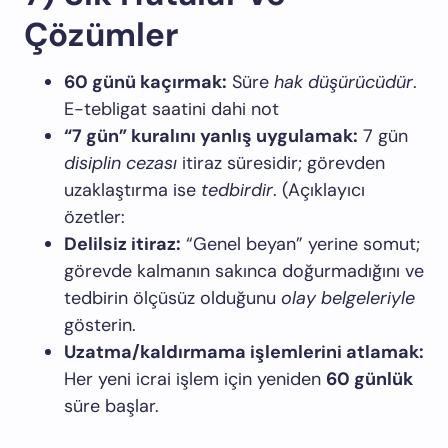
Çözümler
60 günü kaçırmak:
Süre
hak düşürücüdür
.
E-tebligat saatini dahi not
“7 gün” kuralını yanlış uygulamak:
7 gün
disiplin cezası
itiraz süresidir; görevden
uzaklaştırma ise
tedbirdir
. (Açıklayıcı
özetler:
Delilsiz itiraz:
“Genel beyan” yerine somut;
görevde kalmanın sakınca doğurmadığını ve
tedbirin ölçüsüz olduğunu
olay belgeleriyle
gösterin.
Uzatma/kaldırmama işlemlerini atlamak:
Her yeni icrai işlem için yeniden
60 günlük
süre başlar.