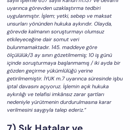
sayılı işlemle 657 sayılı Kanun m.137 ve devamı
uyarınca görevden uzaklaştırma tedbiri
uygulanmıştır. İşlem; yetki, sebep ve maksat
unsurları yönünden hukuka aykırıdır. Olayda,
görevde kalmanın soruşturmayı olumsuz
etkileyeceğine dair somut veri
bulunmamaktadır. 145. maddeye göre
ölçülülük/3 ay sınırı gözetilmemiş; 10 iş günü
içinde soruşturmaya başlanmamış / iki ayda bir
gözden geçirme yükümlülüğü yerine
getirilmemiştir. İYUK m.7 uyarınca süresinde işbu
iptal davasını açıyoruz. İşlemin açık hukuka
aykırılığı ve telafisi imkânsız zarar şartları
nedeniyle yürütmenin durdurulmasına karar
verilmesini saygıyla talep ederiz.”
7) Sık Hatalar ve