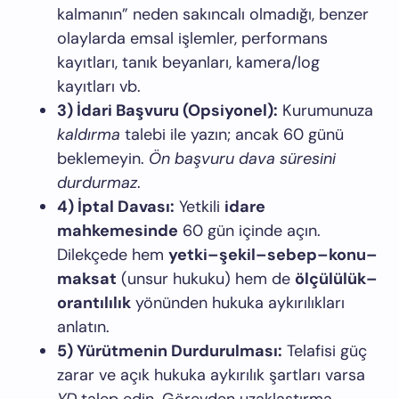
kalmanın” neden sakıncalı olmadığı, benzer
olaylarda emsal işlemler, performans
kayıtları, tanık beyanları, kamera/log
kayıtları vb.
3) İdari Başvuru (Opsiyonel):
Kurumunuza
kaldırma
talebi ile yazın; ancak 60 günü
beklemeyin.
Ön başvuru dava süresini
durdurmaz
.
4) İptal Davası:
Yetkili
idare
mahkemesinde
60 gün içinde açın.
Dilekçede hem
yetki–şekil–sebep–konu–
maksat
(unsur hukuku) hem de
ölçülülük–
orantılılık
yönünden hukuka aykırılıkları
anlatın.
5) Yürütmenin Durdurulması:
Telafisi güç
zarar ve açık hukuka aykırılık şartları varsa