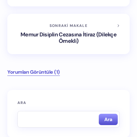
SONRAKI MAKALE
Memur Disiplin Cezasına İtiraz (Dilekçe
Örnekli)
Yorumları Görüntüle (1)
ARA
E-posta adresiniz yayınlanmayacak.
Gerekli alanlar
*
ile işaretlenmişlerdir
Ara
İsim *