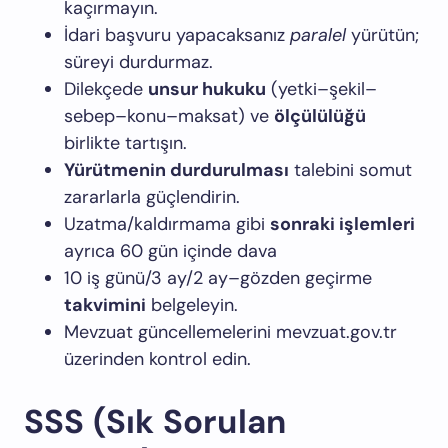
kaçırmayın.
İdari başvuru yapacaksanız
paralel
yürütün;
süreyi durdurmaz.
Dilekçede
unsur hukuku
(yetki–şekil–
sebep–konu–maksat) ve
ölçülülüğü
birlikte tartışın.
Yürütmenin durdurulması
talebini somut
zararlarla güçlendirin.
Uzatma/kaldırmama gibi
sonraki işlemleri
ayrıca 60 gün içinde dava
10 iş günü/3 ay/2 ay–gözden geçirme
takvimini
belgeleyin.
Mevzuat güncellemelerini
mevzuat.gov.tr
üzerinden kontrol edin.
SSS (Sık Sorulan