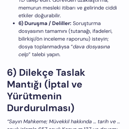
YD
talep edin. Görevden uzaklaştırma,
memurun mesleki itibarı ve gelirinde ciddi
etkiler doğurabilir.
6) Duruşma / Deliller:
Soruşturma
dosyasının tamamını (tutanağı, ifadeleri,
bilirkişi/ön inceleme raporunu) isteyin;
dosya toplanmadıysa “
dava dosyasına
celp
” talebi yapın.
6) Dilekçe Taslak
Mantığı (İptal ve
Yürütmenin
Durdurulması)
“Sayın Mahkeme; Müvekkil hakkında … tarih ve …