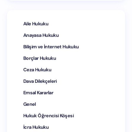
E-posta *
Aile Hukuku
Anayasa Hukuku
Yorumunuz *
Bilişim ve İnternet Hukuku
Borçlar Hukuku
Ceza Hukuku
Bir dahaki yorumumda adımı ve e-postamı bu
Dava Dilekçeleri
tarayıcıya kaydedin.
Emsal Kararlar
Yorum Gönder
Genel
Hukuk Öğrencisi Köşesi
İcra Hukuku