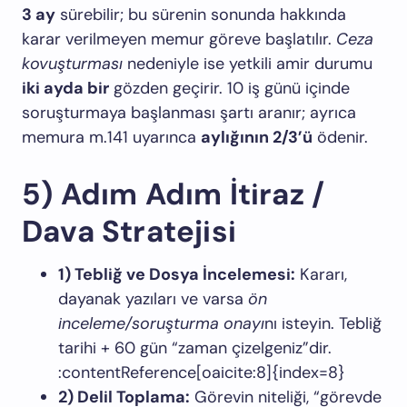
3 ay
sürebilir; bu sürenin sonunda hakkında
karar verilmeyen memur göreve başlatılır.
Ceza
kovuşturması
nedeniyle ise yetkili amir durumu
iki ayda bir
gözden geçirir. 10 iş günü içinde
soruşturmaya başlanması şartı aranır; ayrıca
memura m.141 uyarınca
aylığının 2/3’ü
ödenir.
5) Adım Adım İtiraz /
Dava Stratejisi
1) Tebliğ ve Dosya İncelemesi:
Kararı,
dayanak yazıları ve varsa
ön
inceleme/soruşturma onayı
nı isteyin. Tebliğ
tarihi + 60 gün “zaman çizelgeniz”dir.
:contentReference[oaicite:8]{index=8}
2) Delil Toplama:
Görevin niteliği, “görevde