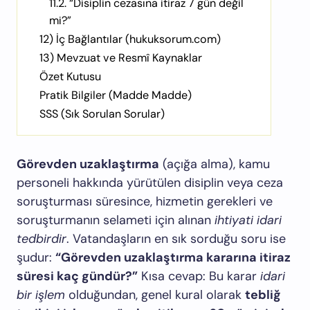
11.2. “Disiplin cezasına itiraz 7 gün değil
mi?”
12) İç Bağlantılar (hukuksorum.com)
13) Mevzuat ve Resmî Kaynaklar
Özet Kutusu
Pratik Bilgiler (Madde Madde)
SSS (Sık Sorulan Sorular)
Görevden uzaklaştırma
(açığa alma), kamu
personeli hakkında yürütülen disiplin veya ceza
soruşturması süresince, hizmetin gerekleri ve
soruşturmanın selameti için alınan
ihtiyati idari
tedbirdir
. Vatandaşların en sık sorduğu soru ise
şudur:
“Görevden uzaklaştırma kararına itiraz
süresi kaç gündür?”
Kısa cevap: Bu karar
idari
bir işlem
olduğundan, genel kural olarak
tebliğ