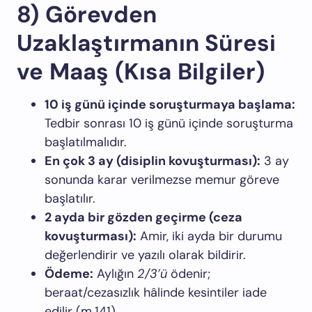
8) Görevden
Uzaklaştırmanın Süresi
ve Maaş (Kısa Bilgiler)
10 iş günü içinde soruşturmaya başlama:
Tedbir sonrası 10 iş günü içinde soruşturma
başlatılmalıdır.
En çok 3 ay (disiplin kovuşturması):
3 ay
sonunda karar verilmezse memur göreve
başlatılır.
2 ayda bir gözden geçirme (ceza
kovuşturması):
Amir, iki ayda bir durumu
değerlendirir ve yazılı olarak bildirir.
Ödeme:
Aylığın
2/3’ü
ödenir;
beraat/cezasızlık hâlinde kesintiler iade
edilir (m.141).