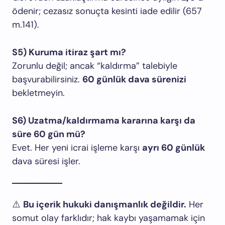
ödenir; cezasız sonuçta kesinti iade edilir (657
m.141).
S5) Kuruma itiraz şart mı?
Zorunlu değil; ancak “kaldırma” talebiyle
başvurabilirsiniz.
60 günlük dava sürenizi
bekletmeyin.
S6) Uzatma/kaldırmama kararına karşı da
süre 60 gün mü?
Evet. Her yeni icrai işleme karşı
ayrı 60 günlük
dava süresi işler.
⚠️
Bu içerik hukuki danışmanlık değildir.
Her
somut olay farklıdır; hak kaybı yaşamamak için