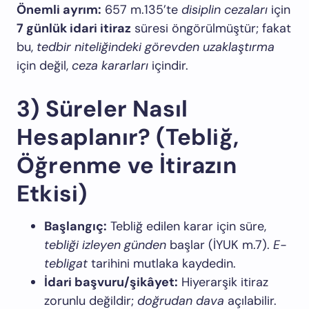
Önemli ayrım:
657 m.135’te
disiplin cezaları
için
7 günlük idari itiraz
süresi öngörülmüştür; fakat
bu,
tedbir niteliğindeki görevden uzaklaştırma
için değil,
ceza kararları
içindir.
3) Süreler Nasıl
Hesaplanır? (Tebliğ,
Öğrenme ve İtirazın
Etkisi)
Başlangıç:
Tebliğ edilen karar için süre,
tebliği izleyen günden
başlar (İYUK m.7).
E-
tebligat
tarihini mutlaka kaydedin.
İdari başvuru/şikâyet:
Hiyerarşik itiraz
zorunlu değildir;
doğrudan dava
açılabilir.