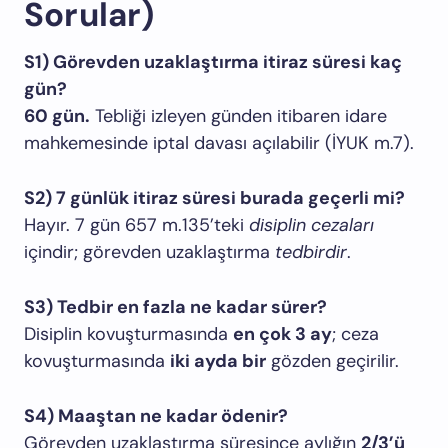
Sorular)
S1) Görevden uzaklaştırma itiraz süresi kaç
gün?
60 gün.
Tebliği izleyen günden itibaren idare
mahkemesinde iptal davası açılabilir (İYUK m.7).
S2) 7 günlük itiraz süresi burada geçerli mi?
Hayır. 7 gün 657 m.135’teki
disiplin cezaları
içindir; görevden uzaklaştırma
tedbirdir
.
S3) Tedbir en fazla ne kadar sürer?
Disiplin kovuşturmasında
en çok 3 ay
; ceza
kovuşturmasında
iki ayda bir
gözden geçirilir.
S4) Maaştan ne kadar ödenir?
Görevden uzaklaştırma süresince aylığın
2/3’ü