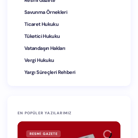
Resmi Gazete
Savunma Örnekleri
Ticaret Hukuku
Tüketici Hukuku
Vatandaşın Hakları
Vergi Hukuku
Yargı Süreçleri Rehberi
EN POPÜLER YAZILARIMIZ
RESMI GAZETE
RE