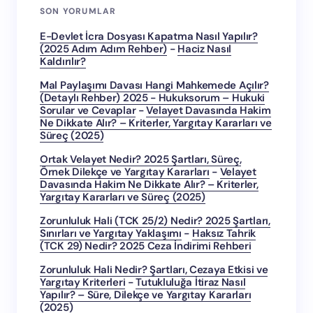
SON YORUMLAR
E-Devlet İcra Dosyası Kapatma Nasıl Yapılır?
(2025 Adım Adım Rehber)
-
Haciz Nasıl
Kaldırılır?
Mal Paylaşımı Davası Hangi Mahkemede Açılır?
(Detaylı Rehber) 2025 - Hukuksorum – Hukuki
Sorular ve Cevaplar
-
Velayet Davasında Hakim
Ne Dikkate Alır? – Kriterler, Yargıtay Kararları ve
Süreç (2025)
Ortak Velayet Nedir? 2025 Şartları, Süreç,
Örnek Dilekçe ve Yargıtay Kararları
-
Velayet
Davasında Hakim Ne Dikkate Alır? – Kriterler,
Yargıtay Kararları ve Süreç (2025)
Zorunluluk Hali (TCK 25/2) Nedir? 2025 Şartları,
Sınırları ve Yargıtay Yaklaşımı
-
Haksız Tahrik
(TCK 29) Nedir? 2025 Ceza İndirimi Rehberi
Zorunluluk Hali Nedir? Şartları, Cezaya Etkisi ve
Yargıtay Kriterleri
-
Tutukluluğa İtiraz Nasıl
Yapılır? – Süre, Dilekçe ve Yargıtay Kararları
(2025)