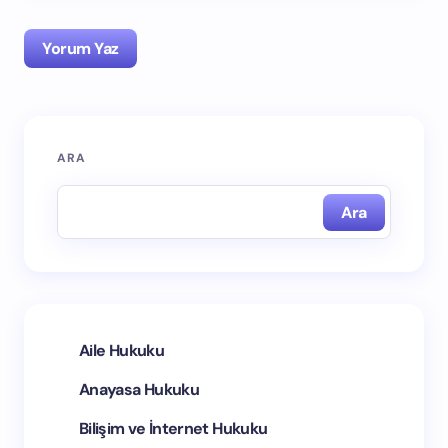
Yorum Yaz
ARA
E-posta adresiniz yayınlanmayacak.
Gerekli alanlar
*
ile işaretlenmişlerdir
Ara
İsim *
E-posta *
Aile Hukuku
Anayasa Hukuku
Yorumunuz *
Bilişim ve İnternet Hukuku