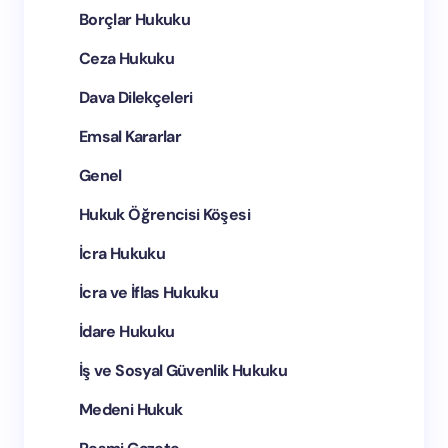
Borçlar Hukuku
Ceza Hukuku
Bir dahaki yorumumda adımı ve e-postamı bu
Dava Dilekçeleri
tarayıcıya kaydedin.
Emsal Kararlar
Yorum Gönder
Genel
Hukuk Öğrencisi Köşesi
İcra Hukuku
İcra ve İflas Hukuku
İdare Hukuku
İş ve Sosyal Güvenlik Hukuku
Medeni Hukuk